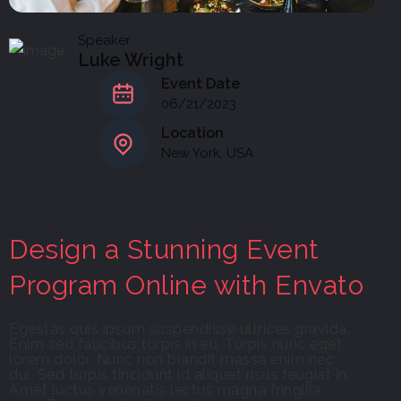
Speaker
Luke Wright
Event Date
06/21/2023
Location
New York, USA
Design a Stunning Event
Program Online with Envato
Egestas quis ipsum suspendisse ultrices gravida.
Enim sed faucibus turpis in eu. Turpis nunc eget
lorem dolor. Nunc non blandit massa enim nec
dui. Sed turpis tincidunt id aliquet risus feugiat in.
Amet luctus venenatis lectus magna fringilla