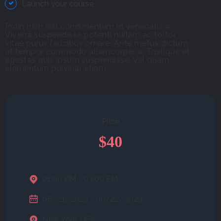
Launch your course
Proin nibh nisl condimentum id venenatis a.
Viverra suspendisse potenti nullam ac tortor
vitae purus faucibus ornare. Ante metus dictum
at tempor commodo ullamcorper a. Tristique et
egestas quis ipsum suspendisse. Vel quam
elementum pulvinar etiam.
Price
$40
01:00 PM - 03:00 PM
06/21/2023 - 06/22/2023
New York, USA