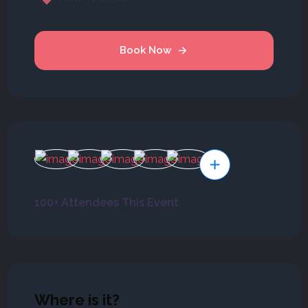
Book Now
100+ Attendees This Event
Where is it?