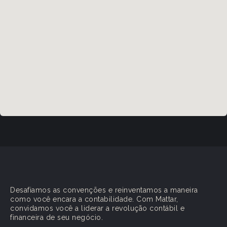
Desafiamos as convenções e reinventamos a maneira
como você encara a contabilidade. Com Mattar,
convidamos você a liderar a revolução contábil e
financeira de seu negócio.​