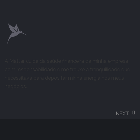
A Mattar cuida da saúde financeira da minha empresa
com responsabilidade e me trouxe a tranquilidade que
necessitava para depositar minha energia nos meus
negócios.
NEXT